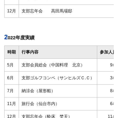
12月
支部忘年会 高田馬場邸
2
022年度実績
時期
行事内容
参加人員
5月
支部会員総会（中国料理 北京）
9名
6月
支部ゴルフコンペ（サンヒルズＣ.Ｃ）
3名
7月
納涼会（屋形船）
8名
11月
旅行会（仙台市内）
6名
12月
支部忘年会（酔床 梵天）
11名