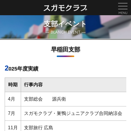
togg
navi
支部イベント
― BLANCH EVENT ―
早稲田支部
2
025年度実績
時期
行事内容
4月
支部総会 源兵衛
7月
スガモクラブ・巣鴨ジュニアクラブ合同納涼会 
11月
支部旅行 広島