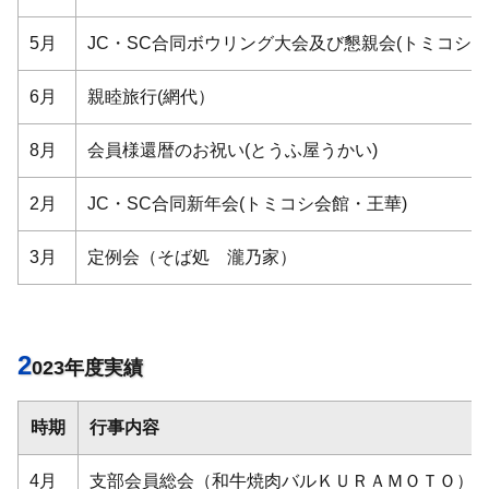
5月
JC・SC合同ボウリング大会及び懇親会(トミコシ会
6月
親睦旅行(網代）
8月
会員様還暦のお祝い(とうふ屋うかい)
2月
JC・SC合同新年会(トミコシ会館・王華)
3月
定例会（そば処 瀧乃家）
2
023年度実績
時期
行事内容
4月
支部会員総会（和牛焼肉バルＫＵＲＡＭＯＴＯ）