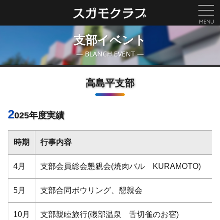
togg
navi
支部イベント
― BLANCH EVENT ―
高島平支部
2
025年度実績
時期
行事内容
4月
支部会員総会懇親会(焼肉バル KURAMOTO)
5月
支部合同ボウリング、懇親会
10月
支部親睦旅行(磯部温泉 舌切雀のお宿)