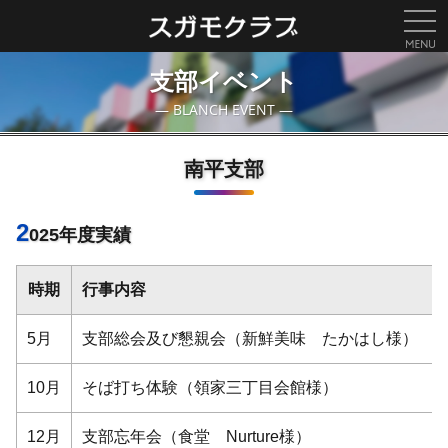
togg
navi
支部イベント
― BLANCH EVENT ―
南平支部
2
025年度実績
時期
行事内容
5月
支部総会及び懇親会（新鮮美味 たかはし様）
10月
そば打ち体験（領家三丁目会館様）
12月
支部忘年会（食堂 Nurture様）