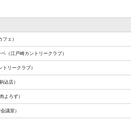
カフェ）
ンペ（江戸崎カントリークラブ）
ントリークラブ）
丸駒込店）
裏肉よろず）
階会議室）
）