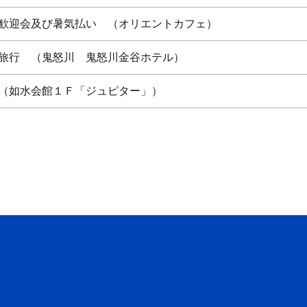
歓迎会及び暑気払い （オリエントカフェ）
旅行 （鬼怒川 鬼怒川金谷ホテル）
（如水会館１Ｆ「ジュピター」）