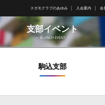
スガモクラブのあゆみ
入会案内
会
支部イベント
― BLANCH EVENT ―
駒込支部