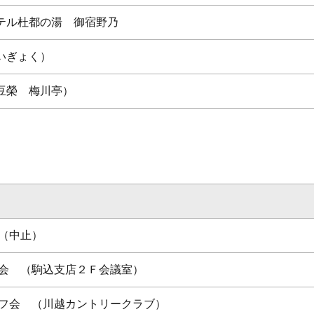
テル杜都の湯 御宿野乃
いぎょく）
豆榮 梅川亭）
（中止）
会 （駒込支店２Ｆ会議室）
フ会 （川越カントリークラブ）