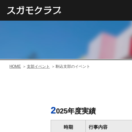
HOME
支部イベント
駒込支部のイベント
2
025年度実績
時期
行事内容