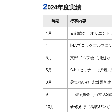
2
024年度実績
時期
行事内容
4月
支部総会（オリエント
4月
旧Aブロックゴルフコ
5月
支部ゴルフ会（川越カ
5月
S-bizセミナー（源気
8月
暑気払い(神楽坂囲炉
9月
上期役員会（当支店2
10月
研修旅行（鳥取&島根