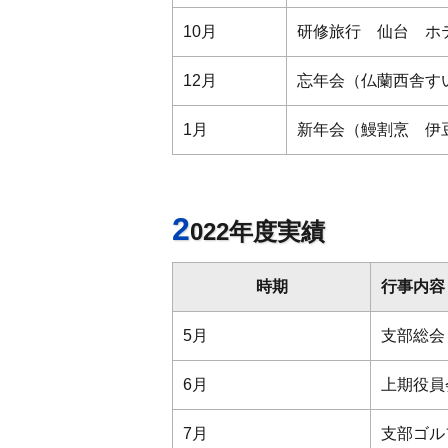
10月
研修旅行 仙台 ホ
12月
忘年会（仏蘭西舎す
1月
新年会（鰻割烹 伊
2
022年度実績
時期
行事内容
5月
支部総会
6月
上期役員
7月
支部ゴル