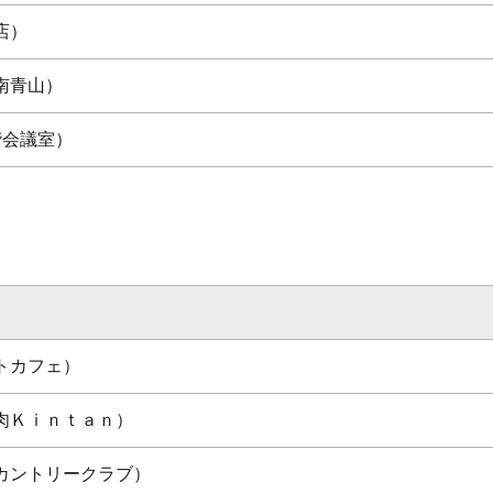
店）
南青山）
階会議室）
トカフェ）
肉Ｋｉｎｔａｎ）
カントリークラブ）